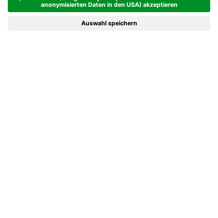
WELLNESSHOTEL IN WILDHAUS, TOGGENBURG
Körper und Geist im Einklang
Adagio – in der Ruhe liegt die Kraft.
In unserem Wellnesshotel in Wildhaus im Toggenburg liegt
die grösste Erholungsquelle nur einen Sprung entfernt: Im
Sommer tauchen Sie in den Schwendisee oder auf der Wiese
in ein gutes Buch ein. Aber auch im Haus selbst finden Sie
alles, was es zum Wohlfühlen braucht: von Finarium bis
Fitnessgeräte und von Berghüttensauna bis Kneippbach.
Unsere Masseurinnen und Kosmetikerin haben außerdem ein
Händchen für Schönheit und Erholung.