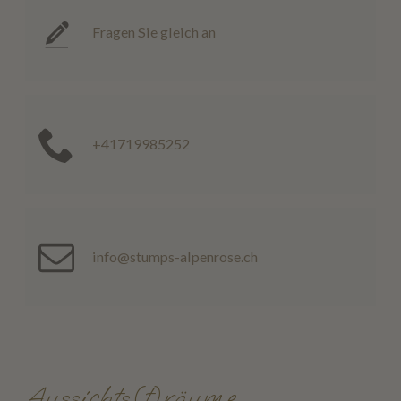
Fragen Sie gleich an
+41719985252
info@stumps-alpenrose.ch
Aussichts(t)räume