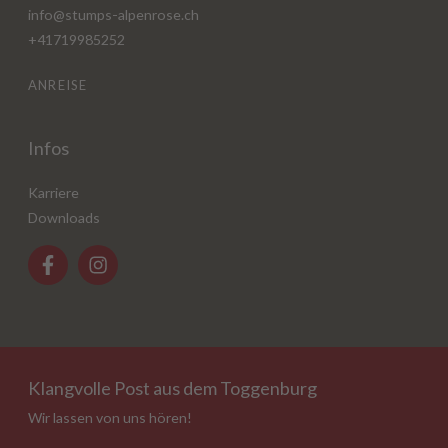
info@stumps-alpenrose.ch
+41719985252
ANREISE
Infos
Karriere
Downloads
Klangvolle Post aus dem Toggenburg
Wir lassen von uns hören!