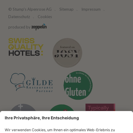
©
Stump's Alpenrose AG
Sitemap
Impressum
Datenschutz
Cookies
produced by